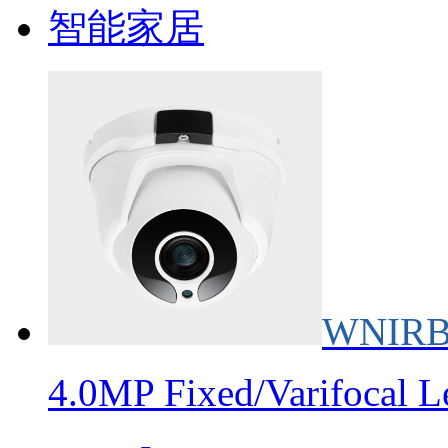
智能家居
WNIRB
4.0MP Fixed/Varifocal 