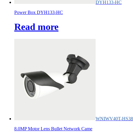
DYH133-HC
Power Box DYH133-HC
Read more
WNIWV40T-HS38
8.0MP Motor Lens Bullet Network Came