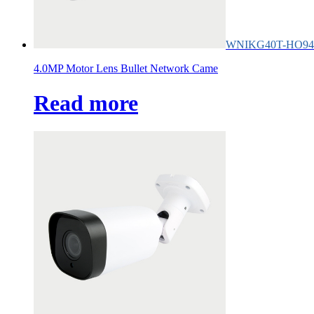
WNIKG40T-HO94
4.0MP Motor Lens Bullet Network Came
Read more