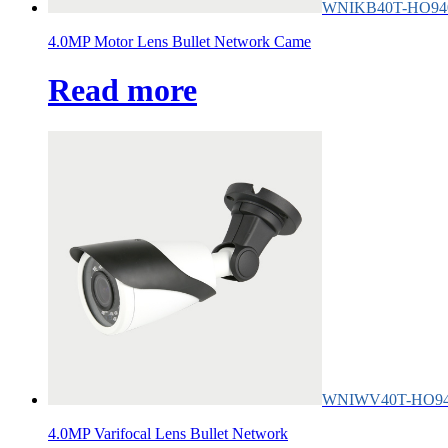
WNIKB40T-HO94
4.0MP Motor Lens Bullet Network Came
Read more
WNIWV40T-HO9
4.0MP Varifocal Lens Bullet Network