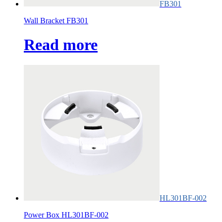
FB301
Wall Bracket FB301
Read more
HL301BF-002
Power Box HL301BF-002