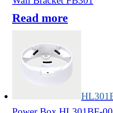
Wall Bracket FB301
Read more
HL301
Power Box HL301BF-00