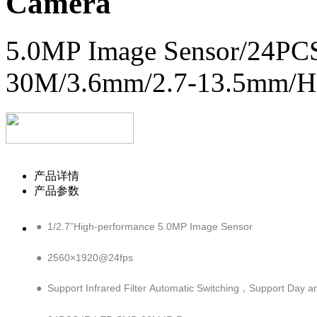
Camera
5.0MP Image Sensor/24PC
30M/3.6mm/2.7-13.5mm/H
产品详情
产品参数
● 1/2.7”High-performance 5.0MP Image Sensor
● 2560×1920@24fps
● Support Infrared Filter Automatic Switching，Support Day a