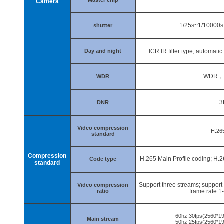
Master chip
Camera
1/25s~1/10000s
shutter
Day and night
ICR
IR
filter type, automatic
WDR
，
WDR
3
DNR
Video compression
H.26
standard
Compression
H.265 Main Profile
coding; H.2
Code type
standard
Support three streams; suppor
Video compression
ratio
frame rate 1
60hz:30fps(2560*1
Main stream
50hz:25fps(2560*1