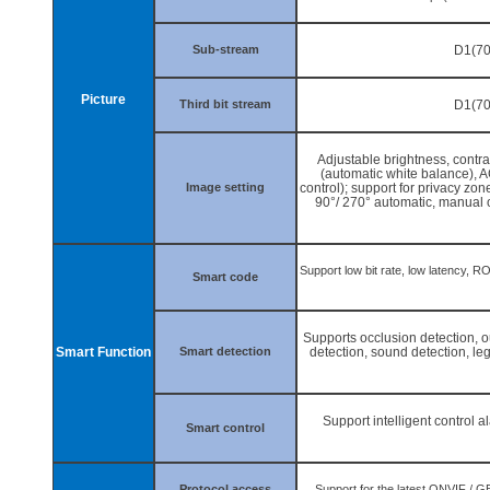
Sub-stream
D1(70
Picture
Third bit stream
D1(70
Adjustable brightness, contra
(automatic white balance), 
Image setting
control); support for privacy zo
90
°
/ 270
°
automatic, manual o
Support low bit rate, low latency, R
Smart code
Supports occlusion detection, ou
Smart Function
Smart detection
detection, sound detection, leg
Support intelligent control al
Smart control
Protocol access
Support for the latest ONVIF / 