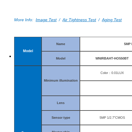
More Info:
Image Test
/
Air Tightness Test
/
Aging Test
Name
5MP 
Model
Model
WNIRBAHT-HO550BT
Color
：
0.01LUX
Minimum illumination
Lens
Sensor type
5MP 1/2.7
”
CMOS