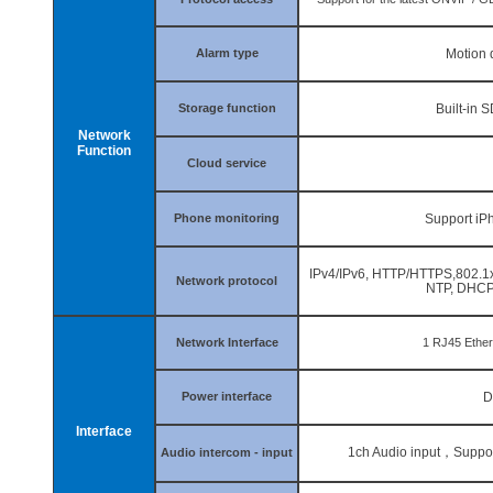
Alarm type
Motion d
Storage function
Built-in 
Network
Function
Cloud service
Phone monitoring
Support iPh
IPv4/IPv6, HTTP/HTTPS,802.1x
Network protocol
NTP, DHCP
Network Interface
1 RJ45 Ether
Power interface
D
Interface
1
ch Audio input
，
Suppor
Audio intercom - input