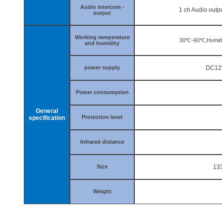
Audio intercom -
1
ch Audio outp
output
Working temperature
30
℃
~60
℃
,Humid
and humidity
power supply
DC1
Power consumption
General
Protection level
specification
Infrared distance
Size
13
Weight