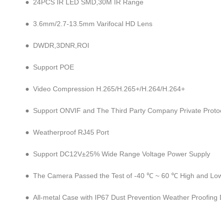
● 24PCS IR LED SMD,30M IR Range
● 3.6mm/2.7-13.5mm Varifocal HD Lens
● DWDR,3DNR,ROI
● Support POE
● Video Compression H.265/H.265+/H.264/H.264+
● Support ONVIF and The Third Party Company Private Proto
● Weatherproof RJ45 Port
● Support DC12V±25% Wide Range Voltage Power Supply
● The Camera Passed the Test of -40 ℃ ~ 60 ℃ High and Low 
● All-metal Case with IP67 Dust Prevention Weather Proofing