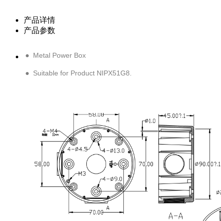
产品详情
产品参数
● Metal Power Box
● Suitable for Product NIPX51G8.